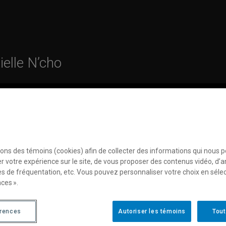
ielle N’cho
ces en matière de témoins
sons des témoins (cookies) afin de collecter des informations qui nous 
r votre expérience sur le site, de vous proposer des contenus vidéo, d’a
es de fréquentation, etc. Vous pouvez personnaliser votre choix en séle
ces ».
érences
Autoriser les témoins
Tout