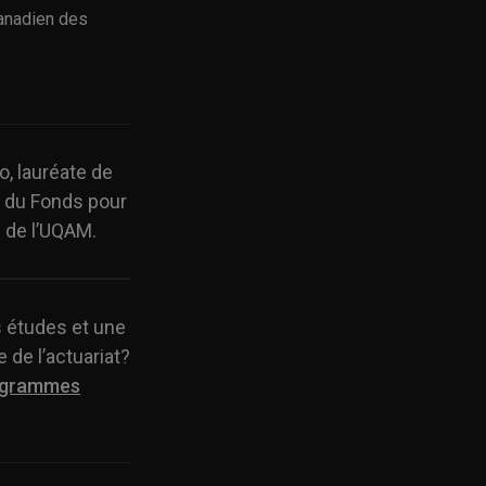
canadien des
ho
, lauréate de
 du Fonds pour
 de l’UQAM.
s études et une
 de l’actuariat?
ogrammes