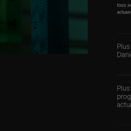
tous s
actuai
Plus
Dani
Plus
pro
actu