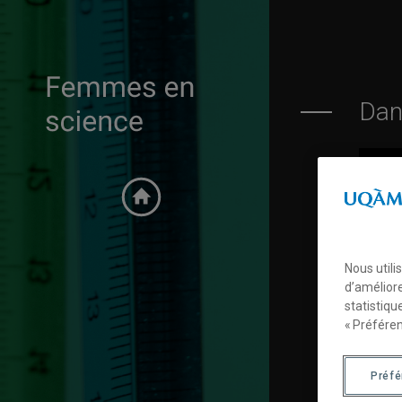
Dan
Femmes en science
Accueil
Préféren
Nous utili
d’améliore
statistiqu
« Préféren
Préf