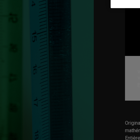
V
Y
P
Origina
mathém
Entièr