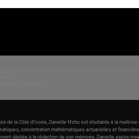
ous devez autoriser les témoins publicitaires pour afficher les vidéos 
outube.
références des témoins
ire de la Côte d’Ivoire, Danielle N’cho est étudiante à la maîtrise
atiques, concentration mathématiques actuarielles et financièr
ement dédiée à la rédaction de son mémoire, Danielle aspire main