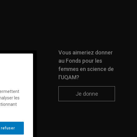
Vous aimeriez donner
au Fonds pour les
femmes en science de
l’UQAM?
permettent
Je donne
nalyser les
ctionnant
 refuser