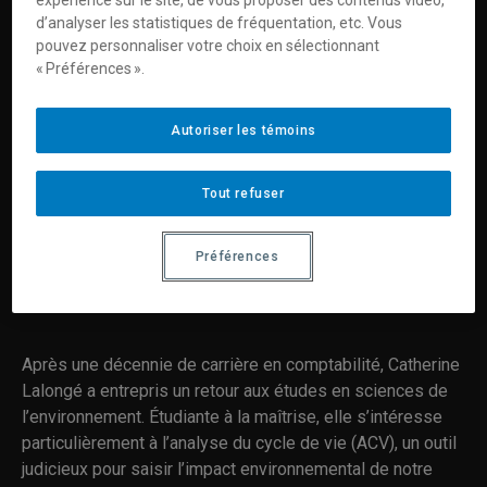
expérience sur le site, de vous proposer des contenus vidéo,
d’analyser les statistiques de fréquentation, etc. Vous
pouvez personnaliser votre choix en sélectionnant
« Préférences ».
Autoriser les témoins
Vous devez autoriser les témoins publicitaires pour
Tout refuser
afficher les vidéos provenant de Youtube.
Préférences des témoins
Préférences
Après une décennie de carrière en comptabilité, Catherine
Lalongé a entrepris un retour aux études en sciences de
l’environnement. Étudiante à la maîtrise, elle s’intéresse
particulièrement à l’analyse du cycle de vie (ACV), un outil
judicieux pour saisir l’impact environnemental de notre