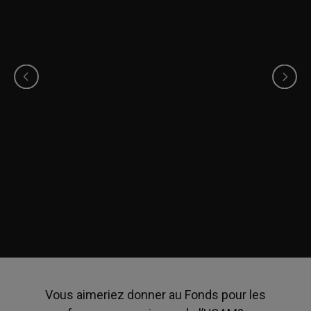
Manel Gherari
Anna Caridys Ramírez Suárez
Vous aimeriez donner au Fonds pour les