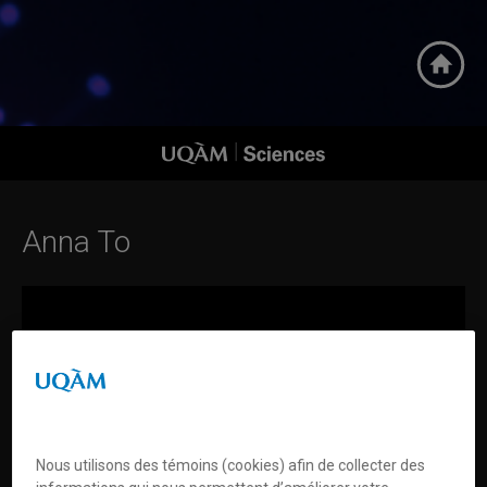
Accueil
Femmes en science
UQAM | Sciences
Anna To
Préférences en matière de témoins
Nous utilisons des témoins (cookies) afin de collecter des