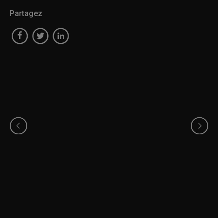
Partagez
Halima Elbiaze
Mariève Blanchet