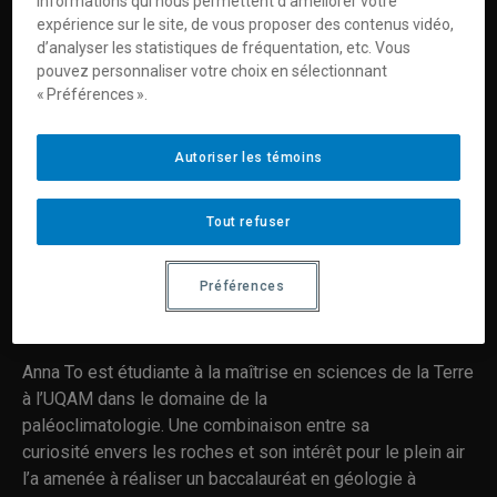
informations qui nous permettent d’améliorer votre
expérience sur le site, de vous proposer des contenus vidéo,
d’analyser les statistiques de fréquentation, etc. Vous
pouvez personnaliser votre choix en sélectionnant
« Préférences ».
Autoriser les témoins
Vous devez autoriser les témoins publicitaires pour
afficher les vidéos provenant de Youtube.
Tout refuser
Préférences des témoins
Préférences
Anna To est étudiante à la maîtrise en sciences de la Terre
à l’UQAM dans le domaine de la
paléoclimatologie. Une combinaison entre sa
curiosité envers les roches et son intérêt pour le plein air
l’a amenée à réaliser un baccalauréat en géologie à