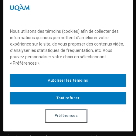
ingénierie et mathématiques) où l'absence de modèles
féminins est criante.
Consulter la liste de boursières des années
Préférences en matière de témoins
précédentes
Nous utilisons des témoins (cookies) afin de collecter des
informations qui nous permettent d’améliorer votre
expérience sur le site, de vous proposer des contenus vidéo,
d’analyser les statistiques de fréquentation, etc. Vous
pouvez personnaliser votre choix en sélectionnant
« Préférences ».
Autoriser les témoins
Tout refuser
Préférences
Émilie Folie-Boivin